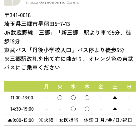
〒341-0018
埼玉県三郷市早稲田5ｰ7-13
JR武蔵野線「三郷」「新三郷」駅より車で5分、徒
歩19分
東武バス「丹後小学校入口」バス停より徒歩5分
※三郷駅改札を出て右に曲がり、オレンジ色の東武
バスにご乗車ください
月
火
水
木
金
土
日
11:00-13:00
－
◯
◯
◯
－
▲
－
14:30-19:00
－
－
◯
◯
－
▲
－
▲9:00-15:00 ※火曜：女医担当 休診日 月/金/日/祝日