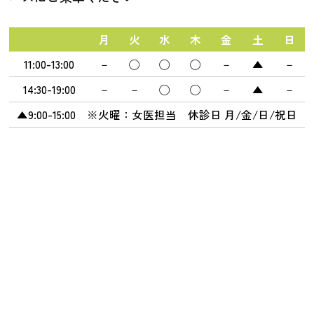
月
火
水
木
金
土
日
11:00-13:00
－
◯
◯
◯
－
▲
－
14:30-19:00
－
－
◯
◯
－
▲
－
▲9:00-15:00 ※火曜：女医担当 休診日 月/金/日/祝日