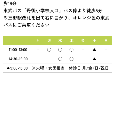
歩19分
東武バス「丹後小学校入口」バス停より徒歩5分
※三郷駅改札を出て右に曲がり、オレンジ色の東武
バスにご乗車ください
月
火
水
木
金
土
日
11:00-13:00
－
◯
◯
◯
－
▲
－
14:30-19:00
－
－
◯
◯
－
▲
－
▲9:00-15:00 ※火曜：女医担当 休診日 月/金/日/祝日