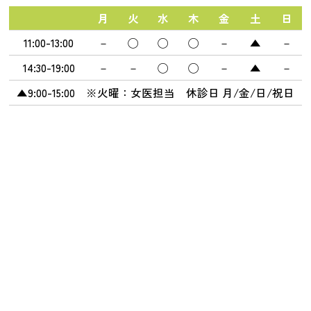
月
火
水
木
金
土
日
11:00-13:00
－
◯
◯
◯
－
▲
－
14:30-19:00
－
－
◯
◯
－
▲
－
▲9:00-15:00 ※火曜：女医担当 休診日 月/金/日/祝日