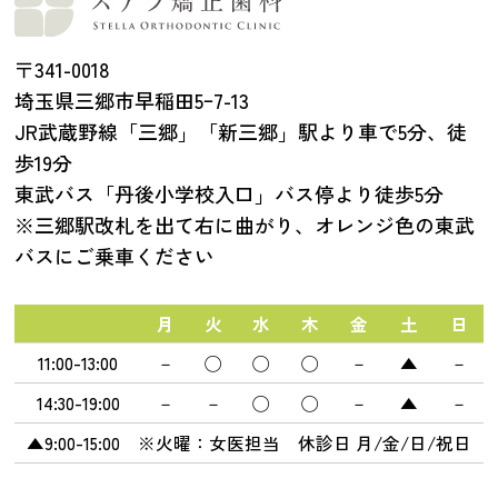
〒341-0018
埼玉県三郷市早稲田5ｰ7-13
JR武蔵野線「三郷」「新三郷」駅より車で5分、徒
歩19分
東武バス「丹後小学校入口」バス停より徒歩5分
※三郷駅改札を出て右に曲がり、オレンジ色の東武
バスにご乗車ください
月
火
水
木
金
土
日
11:00-13:00
－
◯
◯
◯
－
▲
－
14:30-19:00
－
－
◯
◯
－
▲
－
▲9:00-15:00 ※火曜：女医担当 休診日 月/金/日/祝日